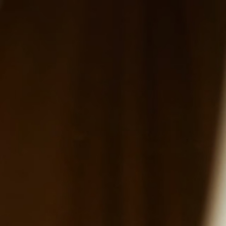
ifications
Vins
Galerie
Dégustations
Auth