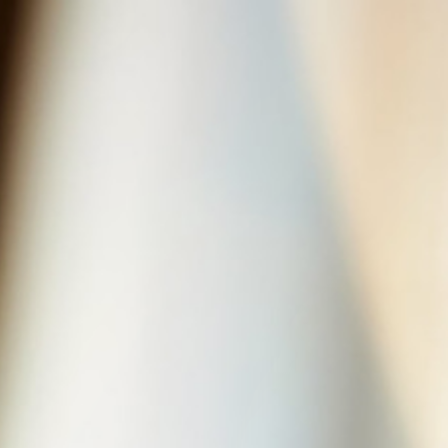
entification
Contact
fr
en
connexion